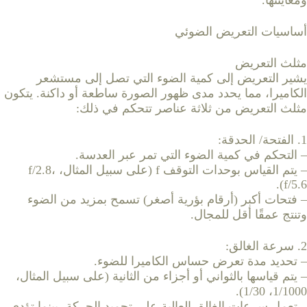
ومعاينتها.
أساسيات التعريض الضوئي
مثلث التعريض
يشير التعريض إلى كمية الضوء التي تصل إلى مستشعر
الكاميرا، مما يحدد مدى ظهور الصورة ساطعة أو داكنة. يتكون
مثلث التعريض من ثلاثة عناصر تتحكم في ذلك:
1. الفتحة/ الحدقة:
– التحكم في كمية الضوء التي تمر عبر العدسة.
– يتم القياس بوحدات التوقف f (على سبيل المثال، f/2.8،
f/5.6).
– فتحات أكبر (أرقام بؤرية أصغر) تسمح بمزيد من الضوء
وتنتج عمقًا أقل للمجال.
2. سرعة الغالق:
– تحديد مدة تعرض حساس الكاميرا للضوء.
– يتم قياسها بالثواني أو أجزاء من الثانية (على سبيل المثال،
1/1000، 1/30).
– تعمل سرعات الغالق العالية على تجميد الحركة، بينما تؤدي