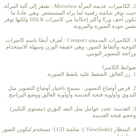
2. الكاميرات عديمة المرآة Mirrorless : تفتقر إلى آلية المرآة،
حيث توفر شاشة رقمية لما يراه المستشعر. وهي عادةً ما
تكون أخف وزنًا وأكثر إحكاما من كاميرات DSLR ولكنها توفر
نفس جودة الصورة والمرونة.
3. الكاميرات المدمجة Compact : تُعرف أيضًا باسم كاميرات
التوجيه والتقاط الصور، وهي خفيفة الوزن وسهلة الاستخدام
ورائعة للتصوير اليومي.
ضوابط الكاميرا
1. زر الغالق: الضغط عليه يلتقط الصورة.
2. قرص أوضاع التصوير : يسمح باختيار أوضاع التصوير مثل
اليدوي وأولوية فتحة العدسة وأولوية الغالق ووضع البرنامج.
3. العدسة: تحدد عوامل مثل البعد البؤري (مستوى التكبير)
وحجم فتحة العدسة.
4. المنظار (Viewfinder )/ شاشة LCD: تستخدم لتكوين الصور